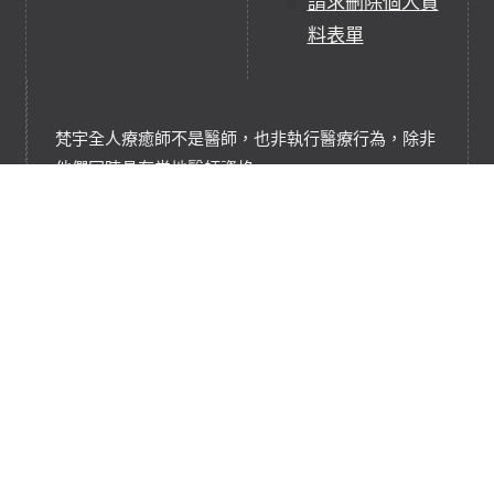
請求刪除個人資
料表單
梵宇全人療癒師不是醫師，也非執行醫療行為，除非
他們同時具有當地醫師資格。
梵宇全人療癒並不非任何醫療行為，它們是補充、替
代療癒實踐或服務。
梵宇全人療癒是基於能量淨化、充能和平衡的療癒技
術，協助調和轉換能量系統。