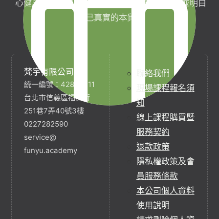
心健康，協助完成生命目標與實現靈性生活，並明白
自己真實的本質。
梵宇有限公司
聯絡我們
統一編號：42854211
現場課程報名須
台北市信義區福德街
知
251巷7弄40號3樓
線上課程購買暨
0227282590
服務契約
service@
退款政策
funyu.academy
隱私權政策及會
員服務條款
本公司個人資料
使用說明