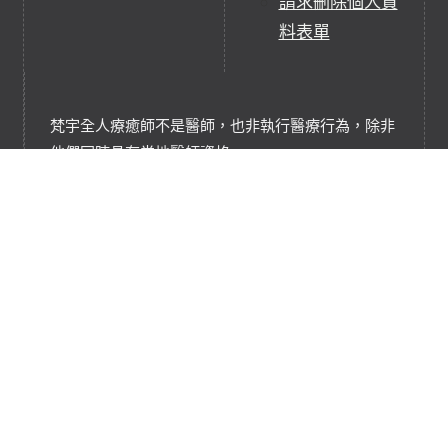
請求刪除個人資
料表單
梵宇全人療癒師不是醫師，也非執行醫療行為，除非
他們同時具有當地醫師資格。
梵宇全人療癒並不非任何醫療行為，它們是補充、替
代療癒實踐或服務。
梵宇全人療癒是基於能量淨化、充能和平衡的療癒技
術，協助調和轉換能量系統。