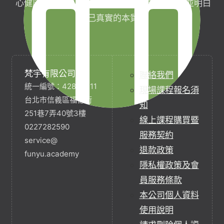
心健康，協助完成生命目標與實現靈性生活，並明白
自己真實的本質。
梵宇有限公司
聯絡我們
統一編號：42854211
現場課程報名須
台北市信義區福德街
知
251巷7弄40號3樓
線上課程購買暨
0227282590
服務契約
service@
退款政策
funyu.academy
隱私權政策及會
員服務條款
本公司個人資料
使用說明