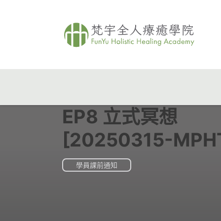
EP8 立式冥想
[20250315-MPH
學員課前通知