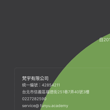
自2
梵宇有限公司
統一編號：42854211
台北市信義區福德街251巷7弄40號3樓
0227282590
service@ funyu.academy