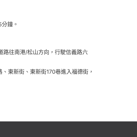
5分鐘。
道路往南港/松山方向，行駛信義路六
路、東新街、東新街170巷進入福德街，