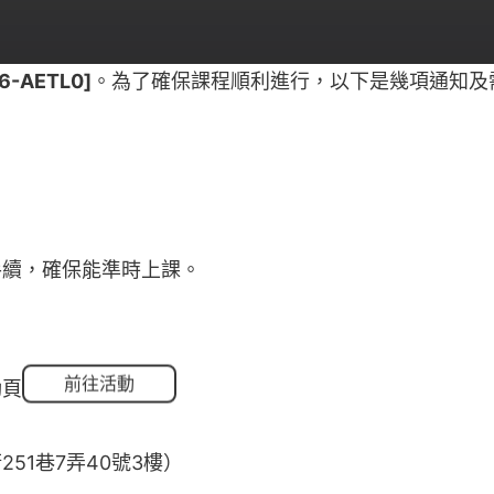
-AETL0]
。為了確保課程順利進行，以下是幾項通知及
手續，確保能準時上課。
前往活動
動頁
51巷7弄40號3樓）