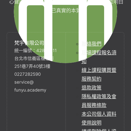
心健康，協助完成生命目標與實現靈性生活，並明白
自己真實的本質。
梵宇有限公司
聯絡我們
統一編號：42854211
現場課程報名須
台北市信義區福德街
知
251巷7弄40號3樓
線上課程購買暨
0227282590
服務契約
service@
退款政策
funyu.academy
隱私權政策及會
員服務條款
本公司個人資料
使用說明