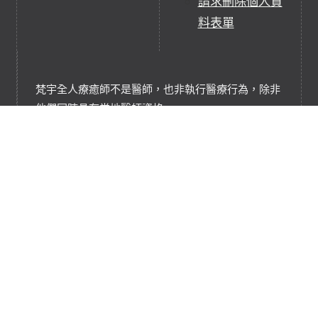
請求刪除個人資
料表單
梵宇全人療癒師不是醫師，也非執行醫療行為，除非
他們同時具有當地醫師資格。
梵宇全人療癒並不非任何醫療行為，它們是補充、替
代療癒實踐或服務。
梵宇全人療癒是基於能量淨化、充能和平衡的療癒技
術，協助調和轉換能量系統。