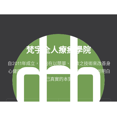
梵宇全人療癒學院
自2011年成立，目的在以簡單、有效之技術來改善身
心健康，協助完成生命目標與實現靈性生活，並明白
自己真實的本質。
梵宇有限公司
聯絡我們
統一編號：42854211
現場課程報名須