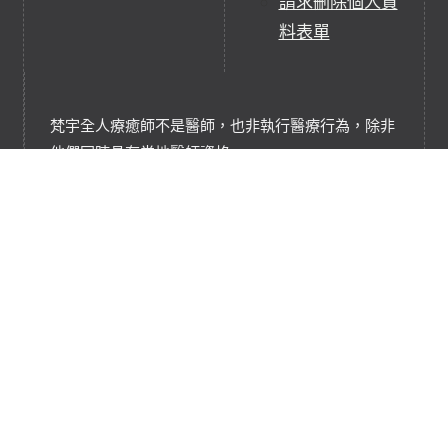
請求刪除個人資
料表單
梵宇全人療癒師不是醫師，也非執行醫療行為，除非
他們同時具有當地醫師資格。
梵宇全人療癒並不非任何醫療行為，它們是補充、替
代療癒實踐或服務。
梵宇全人療癒是基於能量淨化、充能和平衡的療癒技
術，協助調和轉換能量系統。