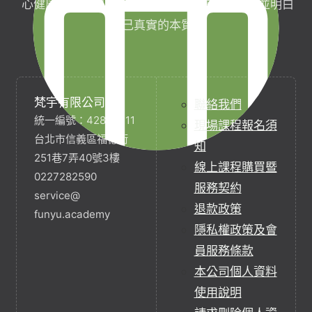
心健康，協助完成生命目標與實現靈性生活，並明白
自己真實的本質。
梵宇有限公司
聯絡我們
統一編號：42854211
現場課程報名須
台北市信義區福德街
知
251巷7弄40號3樓
線上課程購買暨
0227282590
服務契約
service@
退款政策
funyu.academy
隱私權政策及會
員服務條款
本公司個人資料
使用說明