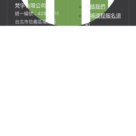
梵宇有限公司
聯絡我們
統一編號：42854211
現場課程報名須
台北市信義區福德街
知
251巷7弄40號3樓
線上課程購買暨
0227282590
服務契約
service@
退款政策
funyu.academy
隱私權政策及會
員服務條款
本公司個人資料
使用說明
請求刪除個人資
料表單
梵宇全人療癒師不是醫師，也非執行醫療行為，除非