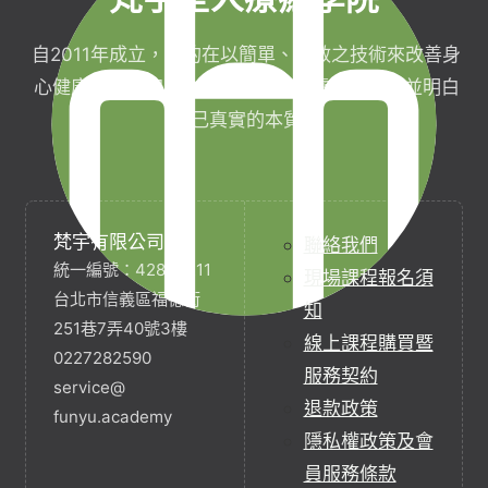
自2011年成立，目的在以簡單、有效之技術來改善身
心健康，協助完成生命目標與實現靈性生活，並明白
自己真實的本質。
梵宇有限公司
聯絡我們
統一編號：42854211
現場課程報名須
台北市信義區福德街
知
251巷7弄40號3樓
線上課程購買暨
0227282590
服務契約
service@
退款政策
funyu.academy
隱私權政策及會
員服務條款