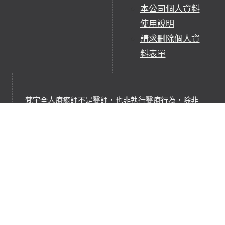
本公司個人資料
使用說明
請求刪除個人資
料表單
梵宇全人療癒師不是醫師，也非執行醫療行為，除非
他們同時具有當地醫師資格。
梵宇全人療癒並不非任何醫療行為，它們是補充、替
代療癒實踐或服務。
梵宇全人療癒是基於能量淨化、充能和平衡的療癒技
術，協助調和轉換能量系統。