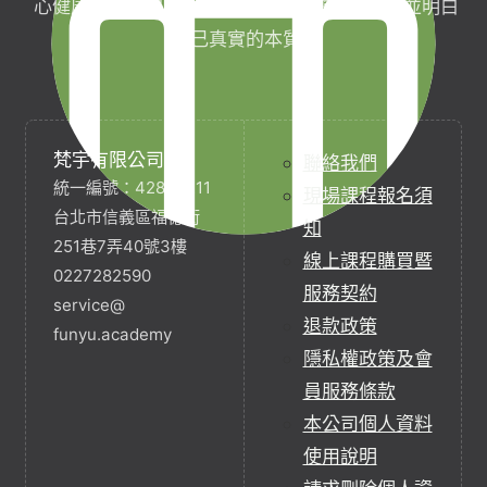
心健康，協助完成生命目標與實現靈性生活，並明白
自己真實的本質。
梵宇有限公司
聯絡我們
統一編號：42854211
現場課程報名須
台北市信義區福德街
知
251巷7弄40號3樓
線上課程購買暨
0227282590
服務契約
service@
退款政策
funyu.academy
隱私權政策及會
員服務條款
本公司個人資料
使用說明