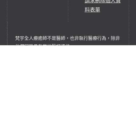
請求刪除個人資
料表單
梵宇全人療癒師不是醫師，也非執行醫療行為，除非
他們同時具有當地醫師資格。
梵宇全人療癒並不非任何醫療行為，它們是補充、替
代療癒實踐或服務。
梵宇全人療癒是基於能量淨化、充能和平衡的療癒技
術，協助調和轉換能量系統。