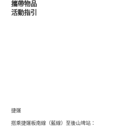
攜帶物品
活動指引
捷運
搭乘捷運板南線（藍線）至後山埤站：