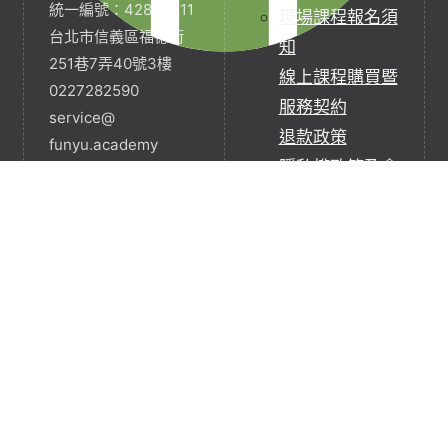
統一編號：42854211
現場課程報名須
台北市信義區福德街
知
251巷7弄40號3樓
線上課程購買暨
0227282590
服務契約
service@
退款政策
funyu.academy
隱私權政策及會
員服務條款
本公司個人資料
使用說明
請求刪除個人資
料表單
梵宇全人療癒師不是醫師，也非執行醫療行為，除非
他們同時具有當地醫師資格。