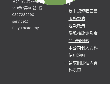
台北市信義區福德街
知
251巷7弄40號3樓
線上課程購買暨
0227282590
服務契約
service@
退款政策
funyu.academy
隱私權政策及會
員服務條款
本公司個人資料
使用說明
請求刪除個人資
料表單
梵宇全人療癒師不是醫師，也非執行醫療行為，除非
他們同時具有當地醫師資格。