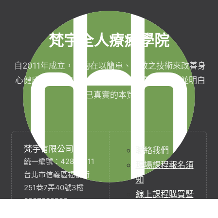
梵宇全人療癒學院
自2011年成立，目的在以簡單、有效之技術來改善身
心健康，協助完成生命目標與實現靈性生活，並明白
自己真實的本質。
梵宇有限公司
聯絡我們
統一編號：42854211
現場課程報名須
台北市信義區福德街
知
251巷7弄40號3樓
線上課程購買暨
0227282590
服務契約
service@