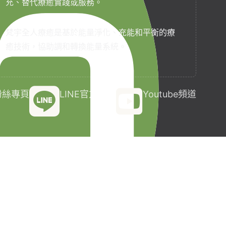
充、替代療癒實踐或服務。
梵宇全人療癒是基於能量淨化、充能和平衡的療
癒技術，協助調和轉換能量系統。
k粉絲專頁
LINE官方帳號
Youtube頻道