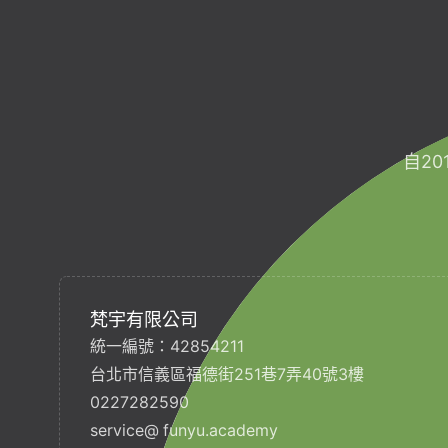
自2
梵宇有限公司
統一編號：42854211
台北市信義區福德街251巷7弄40號3樓
0227282590
service@ funyu.academy