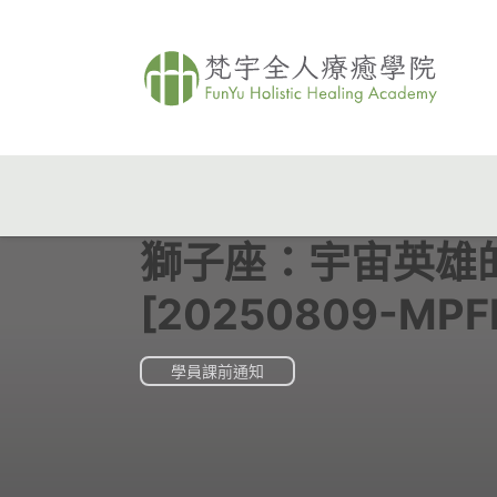
獅子座：宇宙英雄
[20250809-MP
學員課前通知