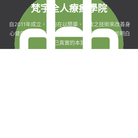
梵宇全人療癒學院
自2011年成立，目的在以簡單、有效之技術來改善身
心健康，協助完成生命目標與實現靈性生活，並明白
自己真實的本質。
梵宇有限公司
聯絡我們
統一編號：42854211
現場課程報名須
台北市信義區福德街
知
251巷7弄40號3樓
線上課程購買暨
0227282590
服務契約
service@
退款政策
funyu.academy
隱私權政策及會