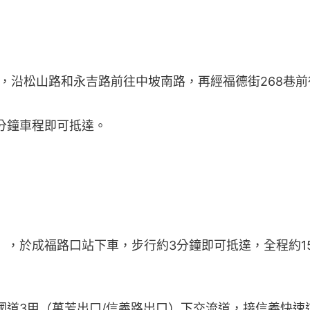
Bike，沿松山路和永吉路前往中坡南路，再經福德街268巷前
分鐘車程即可抵達。
），於成福路口站下車，步行約3分鐘即可抵達，全程約1
國道3甲（萬芳出口/信義路出口）下交流道，接信義快速