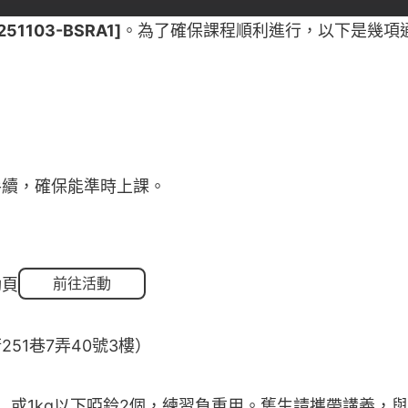
103-BSRA1]
。為了確保課程順利進行，以下是幾項
手續，確保能準時上課。
前往活動
動頁
51巷7弄40號3樓）
水）或1kg以下啞鈴2個，練習負重用。舊生請攜帶講義，