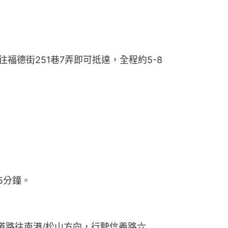
往福德街251巷7弄即可抵達，全程約5-8
5分鐘。
道路往南港/松山方向，行駛信義路六