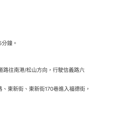
5分鐘。
道路往南港/松山方向，行駛信義路六
路、東新街、東新街170巷進入福德街，