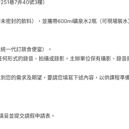
51巷7弄40號3樓）
密封的飲料），並攜帶600ml礦泉水2瓶（可現場裝水
（統一代訂蔬食便當）。
任何形式的錄音、拍攝或錄影。主辦單位保有攝影、錄音
達到您的需求及期望，要請您填寫下述內容，以供課程準
填妥並提交請假申請表。