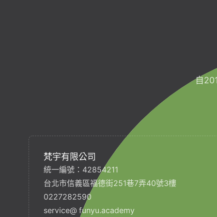
自2
梵宇有限公司
統一編號：42854211
台北市信義區福德街251巷7弄40號3樓
0227282590
service@ funyu.academy