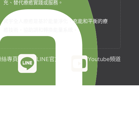
充、替代療癒實踐或服務。
梵宇全人療癒是基於能量淨化、充能和平衡的療
癒技術，協助調和轉換能量系統。
k粉絲專頁
LINE官方帳號
Youtube頻道