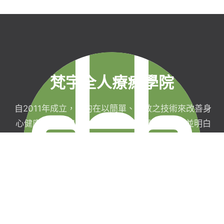
梵宇全人療癒學院
自2011年成立，目的在以簡單、有效之技術來改善身
心健康，協助完成生命目標與實現靈性生活，並明白
自己真實的本質。
梵宇有限公司
聯絡我們
統一編號：42854211
現場課程報名須
台北市信義區福德街