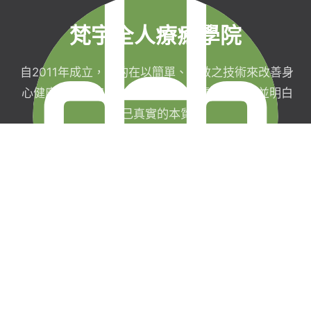
梵宇全人療癒學院
自2011年成立，目的在以簡單、有效之技術來改善身
心健康，協助完成生命目標與實現靈性生活，並明白
自己真實的本質。
梵宇有限公司
聯絡我們
統一編號：42854211
現場課程報名須
台北市信義區福德街
知
251巷7弄40號3樓
線上課程購買暨
0227282590
服務契約
service@
退款政策
funyu.academy