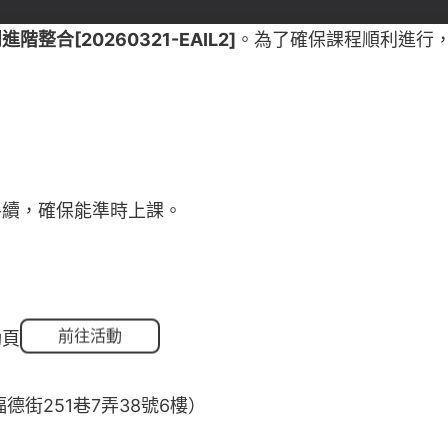
合[20260321-EAIL2]
。為了確保課程順利進行
手續，確保能準時上課。
動頁
前往活動
街251巷7弄38號6樓）