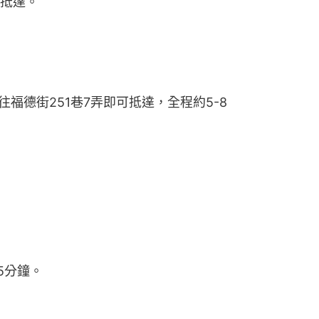
可抵達。
往福德街251巷7弄即可抵達，全程約5-8
5分鐘。