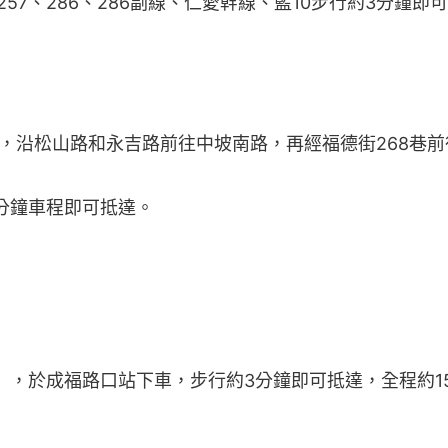
57、286、286副線、仁愛幹線、藍10步行約3分鐘即
Bike，沿松山路和永吉路前往中坡南路，再經福德街268巷前
分鐘車程即可抵達。
），於成福路口站下車，步行約3分鐘即可抵達，全程約1