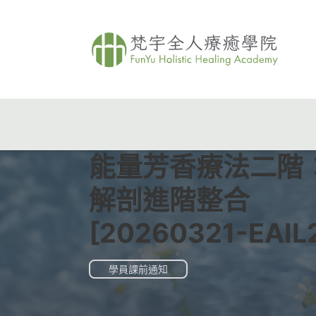
能量芳香療法二階
解剖進階整合
[20260321-EAIL
學員課前通知