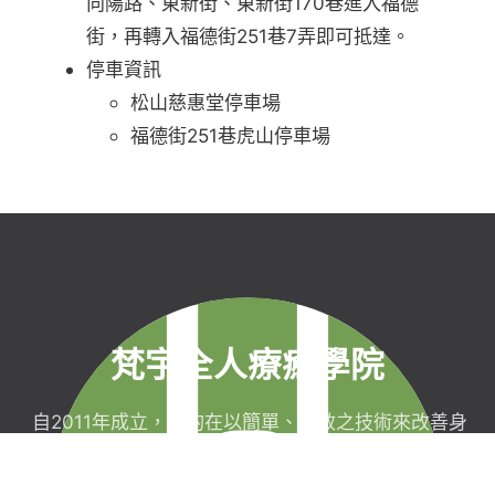
向陽路、東新街、東新街170巷進入福德
街，再轉入福德街251巷7弄即可抵達。
停車資訊
松山慈惠堂停車場
福德街251巷虎山停車場
梵宇全人療癒學院
自2011年成立，目的在以簡單、有效之技術來改善身
心健康，協助完成生命目標與實現靈性生活，並明白
自己真實的本質。