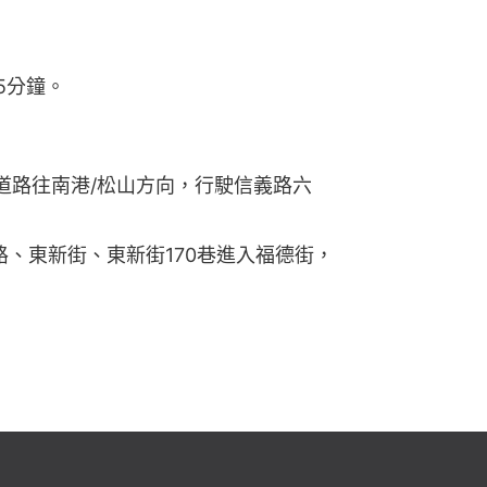
5分鐘。
道路往南港/松山方向，行駛信義路六
路、東新街、東新街170巷進入福德街，