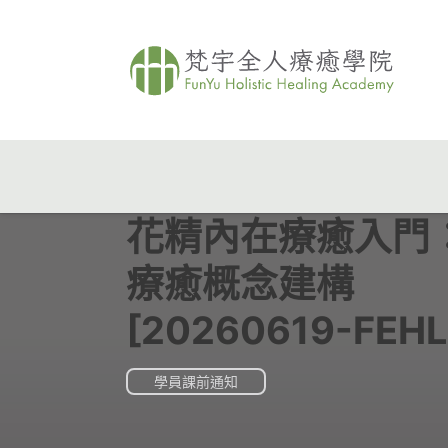
花精內在療癒入門
療癒概念建構
[20260619-FEHL
學員課前通知