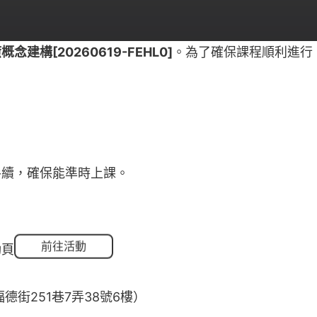
構[20260619-FEHL0]
。為了確保課程順利進行
手續，確保能準時上課。
前往活動
動頁
街251巷7弄38號6樓）