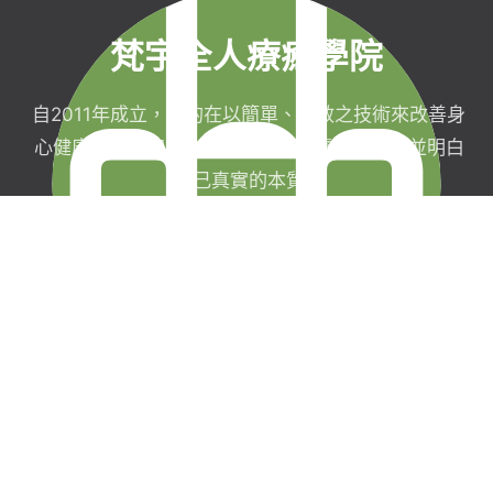
梵宇全人療癒學院
自2011年成立，目的在以簡單、有效之技術來改善身
心健康，協助完成生命目標與實現靈性生活，並明白
自己真實的本質。
梵宇有限公司
聯絡我們
統一編號：42854211
現場課程報名須
台北市信義區福德街
知
251巷7弄40號3樓
線上課程購買暨
0227282590
服務契約
service@
退款政策
funyu.academy