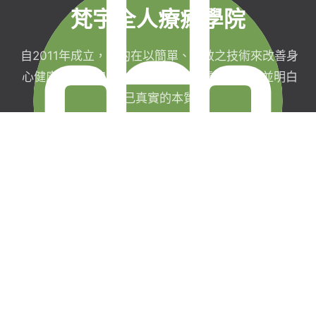
梵宇全人療癒學院
自2011年成立，目的在以簡單、有效之技術來改善身
心健康，協助完成生命目標與實現靈性生活，並明白
自己真實的本質。
梵宇有限公司
聯絡我們
統一編號：42854211
現場課程報名須
台北市信義區福德街
知
251巷7弄40號3樓
線上課程購買暨
0227282590
服務契約
service@
退款政策
funyu.academy
隱私權政策及會