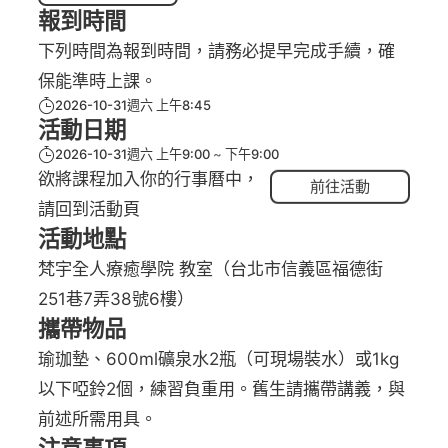
報到時間
下列時間為報到時間，請務必提早完成手續，確
保能準時上課。
2026-10-31週六 上午8:45
活動日期
2026-10-31週六 上午9:00
下午9:00
欲將課程加入你的行事曆中，
前往活動
請回到活動頁
活動地點
梵宇全人療癒學院 教室（台北市信義區福德街
251巷7弄38號6樓）
攜帶物品
瑜珈墊、600ml礦泉水2瓶（可現場裝水）或1kg
以下啞鈴2個，練習負重用。舊生請攜帶講義，與
前述所需用具。