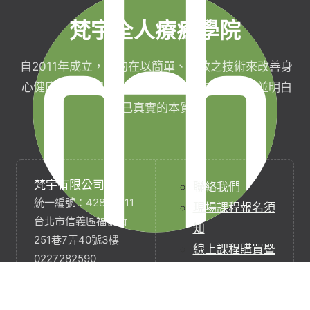
梵宇全人療癒學院
自2011年成立，目的在以簡單、有效之技術來改善身
心健康，協助完成生命目標與實現靈性生活，並明白
自己真實的本質。
梵宇有限公司
聯絡我們
統一編號：42854211
現場課程報名須
台北市信義區福德街
知
251巷7弄40號3樓
線上課程購買暨
0227282590
服務契約
service@
退款政策
funyu.academy