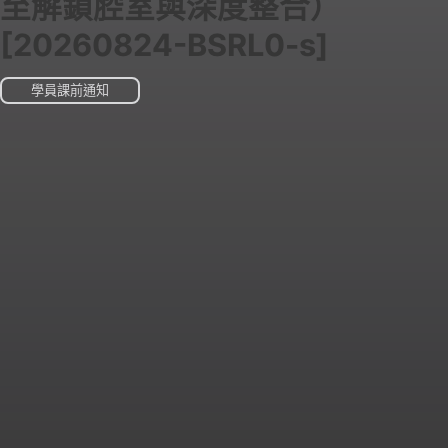
至解鎖腔室與深度整合）
[20260824-BSRL0-s]
學員課前通知