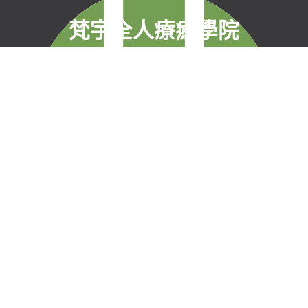
梵宇全人療癒學院
自2011年成立，目的在以簡單、有效之技術來改善身
心健康，協助完成生命目標與實現靈性生活，並明白
自己真實的本質。
梵宇有限公司
聯絡我們
統一編號：42854211
現場課程報名須
台北市信義區福德街
知
251巷7弄40號3樓
線上課程購買暨
0227282590
服務契約
service@
退款政策
funyu.academy