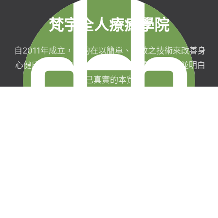
梵宇全人療癒學院
自2011年成立，目的在以簡單、有效之技術來改善身
心健康，協助完成生命目標與實現靈性生活，並明白
自己真實的本質。
梵宇有限公司
聯絡我們
統一編號：42854211
現場課程報名須
台北市信義區福德街
知
251巷7弄40號3樓
線上課程購買暨
0227282590
服務契約
service@
退款政策
funyu.academy