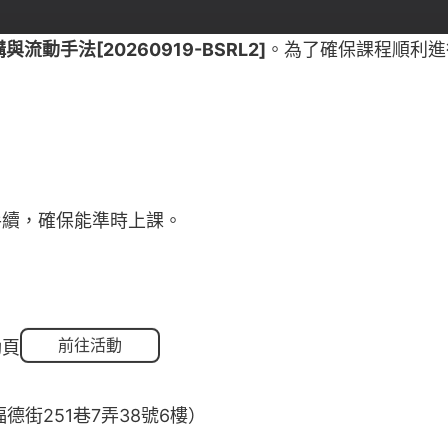
動手法[20260919-BSRL2]
。為了確保課程順利進
手續，確保能準時上課。
前往活動
動頁
街251巷7弄38號6樓）