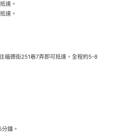
可抵達。
可抵達。
往福德街251巷7弄即可抵達，全程約5-8
5分鐘。