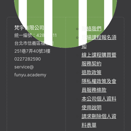
梵宇有限公司
聯絡我們
統一編號：42854211
現場課程報名須
台北市信義區福德街
知
251巷7弄40號3樓
線上課程購買暨
0227282590
服務契約
service@
退款政策
funyu.academy
隱私權政策及會
員服務條款
本公司個人資料
使用說明
請求刪除個人資
料表單