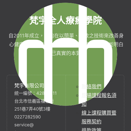
梵宇全人療癒學院
自2011年成立，目的在以簡單、有效之技術來改善身
心健康，協助完成生命目標與實現靈性生活，並明白
自己真實的本質。
梵宇有限公司
聯絡我們
統一編號：42854211
現場課程報名須
台北市信義區福德街
知
251巷7弄40號3樓
線上課程購買暨
0227282590
服務契約
service@
退款政策