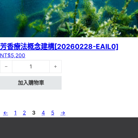
芳香療法概念建構[20260228-EAIL0]
NT$
5,200
芳香療法概念建構[20260228-EAIL0] 數量
加入購物車
←
1
2
3
4
5
→