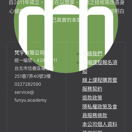
自2011年成立，目的在以簡單、有效之技術來改善身
心健康，協助完成生命目標與實現靈性生活，並明白
自己真實的本質。
梵宇有限公司
聯絡我們
統一編號：42854211
現場課程報名須
台北市信義區福德街
知
251巷7弄40號3樓
線上課程購買暨
0227282590
服務契約
service@
退款政策
funyu.academy
隱私權政策及會
員服務條款
本公司個人資料