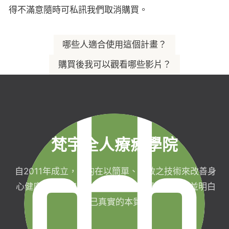
得不滿意隨時可私訊我們取消購買。
哪些人適合使用這個計畫？
購買後我可以觀看哪些影片？
想要透過能量協助實現目標，變得更平靜、專注，獲得
放鬆與內在的淨化的人都非常合適。
你可以馬上獲得過去錄製至少30個不同主題的滿月冥想
影片，以及未來所有新月、滿月冥想影片，在訂閱期間
不限時間、不限次數觀看。
梵宇全人療癒學院
自2011年成立，目的在以簡單、有效之技術來改善身
心健康，協助完成生命目標與實現靈性生活，並明白
自己真實的本質。