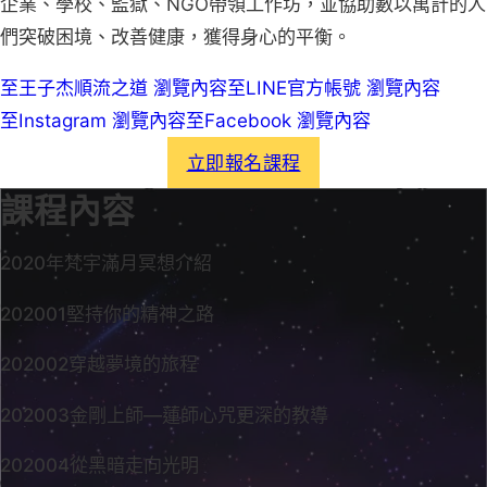
企業、學校、監獄、NGO帶領工作坊，並協助數以萬計的人
們突破困境、改善健康，獲得身心的平衡。
至王子杰順流之道 瀏覽內容
至LINE官方帳號 瀏覽內容
至Instagram 瀏覽內容
至Facebook 瀏覽內容
立即報名課程
課程內容
2020年梵宇滿月冥想介紹
202001堅持你的精神之路
202002穿越夢境的旅程
202003金剛上師—蓮師心咒更深的教導
202004從黑暗走向光明