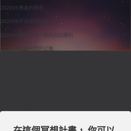
202005勇者的慈悲
202006不可或缺的金三角
202007驅逐黑暗、迎向光的勝利
202008超越時間的幻象
202009中元節的真實含意
202010中秋節特別講座
202011邁向豐盛與成長的關鍵
202012經驗靈性本質與天堂國度
在這個冥想計畫， 你可以