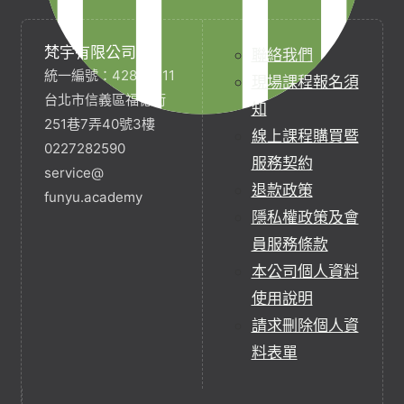
梵宇有限公司
聯絡我們
統一編號：42854211
現場課程報名須
台北市信義區福德街
知
251巷7弄40號3樓
線上課程購買暨
0227282590
服務契約
service@
退款政策
funyu.academy
隱私權政策及會
員服務條款
本公司個人資料
使用說明
請求刪除個人資
料表單