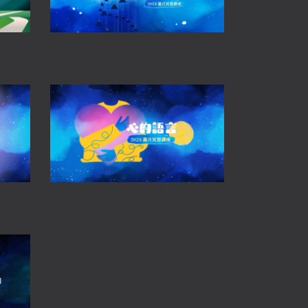
的啟
5月滿月冥想講座【風象星座的
內在教導】
與釋
9月滿月冥想講座【心的語言】