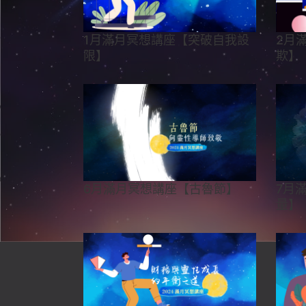
2月
1月滿月冥想講座【突破自我設
欺】
限】
6月滿月冥想講座【古魯節】
7月
量】