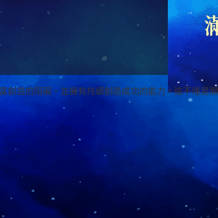
富創造的阻礙，並擁有持續創造成功的能力。這不僅是關
講師介紹
王子杰
梵宇全人療癒學院創辦人，具備超過
展的身體結構調整系統，完全跳脫傳
透過精確的姿勢擺位與順勢調整，無
貫，從根本解決現代人常見的反覆痠