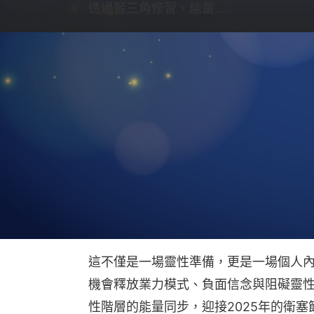
透過藍三角修習、能量....
課程介紹
2025年的衛塞節，不僅是全球靈性修
（Hierarchy）與人類連結的重要節
會議，決定未來數十年至百年間人類與
我們正處於這場轉變的關鍵時刻，而這
性頻率，調整內在，為即將到來的神聖
修鍊、神聖之心冥想、藍三角修習，並
參與這場影響深遠的靈性共振。
這不僅是一場靈性準備，更是一場個人
機會釋放業力模式、負面信念與阻礙靈
性階層的能量同步，迎接2025年的衛