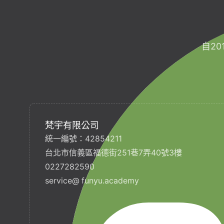
自2
梵宇有限公司
統一編號：42854211
台北市信義區福德街251巷7弄40號3樓
0227282590
service@ funyu.academy