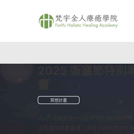
2025 衛塞節特別
畫
冥想計畫
2025 衛塞節是一場劃時代的靈性轉捩
次的靈性階層會議，決定人類與地球未