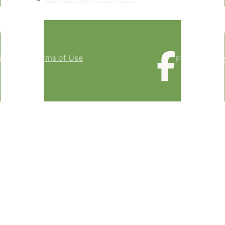
isclaimer
Terms of Use
Faceboo