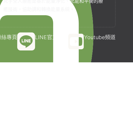
梵宇全人療癒是基於能量淨化、充能和平衡的療
癒技術，協助調和轉換能量系統。
k粉絲專頁
LINE官方帳號
Youtube頻道