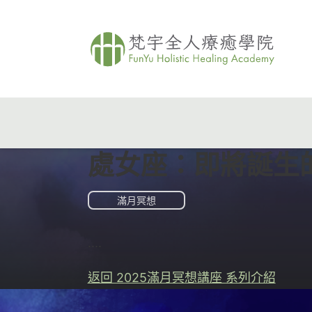
處女座：即將誕生
滿月冥想
....
返回 2025滿月冥想講座 系列介紹
課程介紹