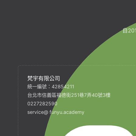
自2
梵宇有限公司
統一編號：42854211
台北市信義區福德街251巷7弄40號3樓
0227282590
service@ funyu.academy