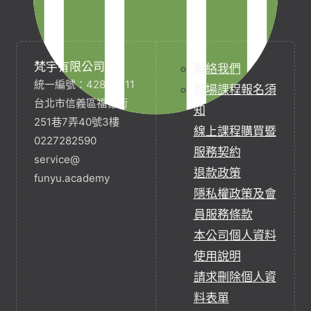
梵宇有限公司
聯絡我們
統一編號：42854211
現場課程報名須
台北市信義區福德街
知
251巷7弄40號3樓
線上課程購買暨
0227282590
服務契約
service@
退款政策
funyu.academy
隱私權政策及會
員服務條款
本公司個人資料
使用說明
請求刪除個人資
料表單