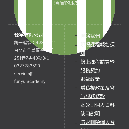
自己真實的本質。
梵宇有限公司
聯絡我們
統一編號：42854211
現場課程報名須
台北市信義區福德街
知
251巷7弄40號3樓
線上課程購買暨
0227282590
服務契約
service@
退款政策
funyu.academy
隱私權政策及會
員服務條款
本公司個人資料
使用說明
請求刪除個人資