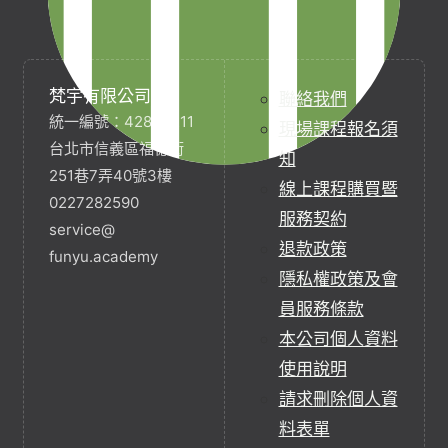
梵宇有限公司
聯絡我們
統一編號：42854211
現場課程報名須
台北市信義區福德街
知
251巷7弄40號3樓
線上課程購買暨
0227282590
服務契約
service@
退款政策
funyu.academy
隱私權政策及會
員服務條款
本公司個人資料
使用說明
請求刪除個人資
料表單