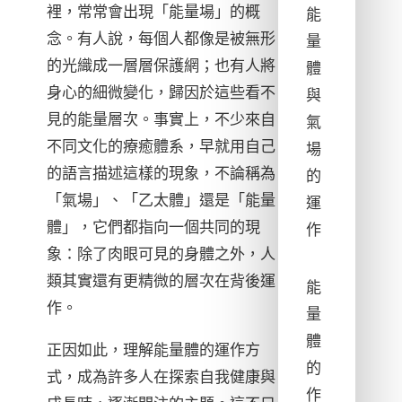
裡，常常會出現「能量場」的概
能
念。有人說，每個人都像是被無形
量
的光織成一層層保護網；也有人將
體
身心的細微變化，歸因於這些看不
與
見的能量層次。事實上，不少來自
氣
不同文化的療癒體系，早就用自己
場
的語言描述這樣的現象，不論稱為
的
「氣場」、「乙太體」還是「能量
運
體」，它們都指向一個共同的現
作
象：除了肉眼可見的身體之外，人
類其實還有更精微的層次在背後運
能
作。
量
體
正因如此，理解能量體的運作方
的
式，成為許多人在探索自我健康與
作