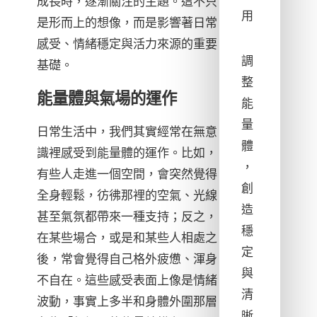
成長時，逐漸關注的主題。這不只
用
是形而上的想像，而是影響著日常
感受、情緒穩定與活力來源的重要
調
基礎。
整
能量體與氣場的運作
能
量
日常生活中，我們其實經常在無意
體
識裡感受到能量體的運作。比如，
，
有些人走進一個空間，會突然覺得
創
全身輕鬆，彷彿那裡的空氣、光線
造
甚至氣氛都帶來一種支持；反之，
穩
在某些場合，或是和某些人相處之
定
後，常會覺得自己格外疲憊、渾身
與
不自在。這些感受表面上像是情緒
清
波動，事實上多半和身體外圍那層
晰