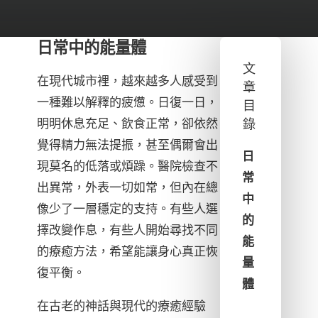
日常中的能量體
文
在現代城市裡，越來越多人感受到
章
一種難以解釋的疲憊。日復一日，
目
明明休息充足、飲食正常，卻依然
錄
覺得精力無法提振，甚至偶爾會出
日
現莫名的低落或煩躁。醫院檢查不
常
出異常，外表一切如常，但內在總
中
像少了一層穩定的支持。有些人選
的
擇改變作息，有些人開始尋找不同
能
的療癒方法，希望能讓身心真正恢
量
復平衡。
體
在古老的神話與現代的療癒經驗