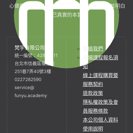
心健康，協助完成生命目標與實現靈性生活，並明白
自己真實的本質。
梵宇有限公司
聯絡我們
統一編號：42854211
現場課程報名須
台北市信義區福德街
知
251巷7弄40號3樓
線上課程購買暨
0227282590
服務契約
service@
退款政策
funyu.academy
隱私權政策及會
員服務條款
本公司個人資料
使用說明