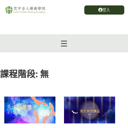
登入
課程階段:
無