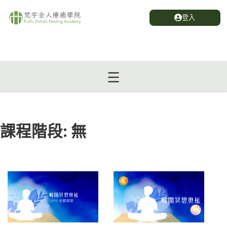
登入
課程階段:
無