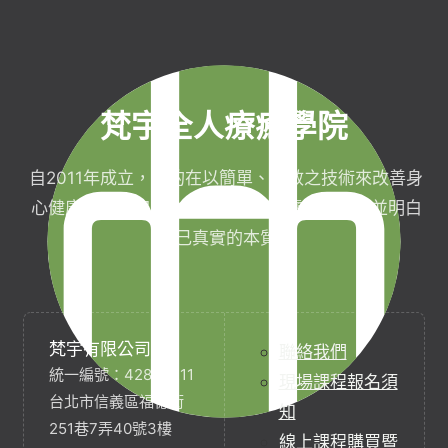
梵宇全人療癒學院
自2011年成立，目的在以簡單、有效之技術來改善身
心健康，協助完成生命目標與實現靈性生活，並明白
自己真實的本質。
梵宇有限公司
聯絡我們
統一編號：42854211
現場課程報名須
台北市信義區福德街
知
251巷7弄40號3樓
線上課程購買暨