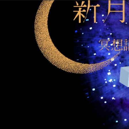
課程介紹
在一陳不變的生活中，如何找到、得到
望的主題變成我希望我更有錢、我希望
的表達，宇宙要如何回應你？他人要如
在追求金錢、健康、關係的背後，存在
真正的意義。如同過去提到酒癮、藥癮
的情緒、信念，也就能得到自己真正想
在這邀請你與王子杰一同種下新的命運
運用最簡單的方式改變狀態
從混沌狀態立刻提升能量與活力