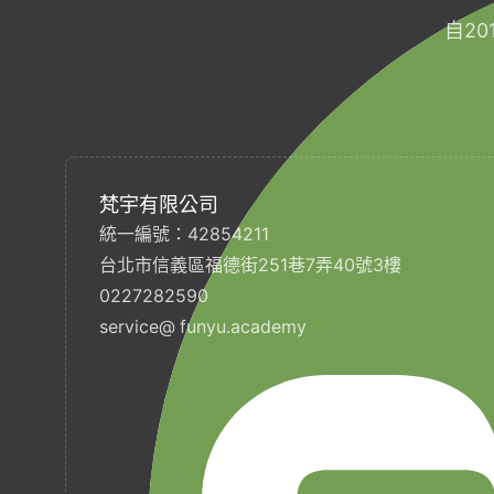
自2
梵宇有限公司
統一編號：42854211
台北市信義區福德街251巷7弄40號3樓
0227282590
service@ funyu.academy