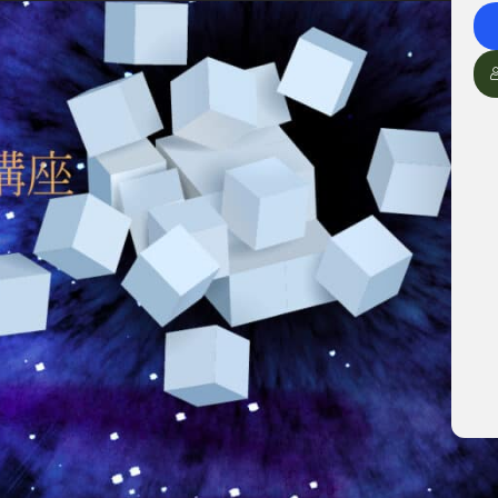
你所想要的東西？常聽到我不知道、隨便…。於是願
更多人愛我、我希望更受歡迎等等。問題是這樣模糊
何幫助你？
著一些共通點，透過這些共通點你會看到這追求背後
的背後，並不是為了使用而使用。倘若能掌握這背後
要的。
種子，學習：