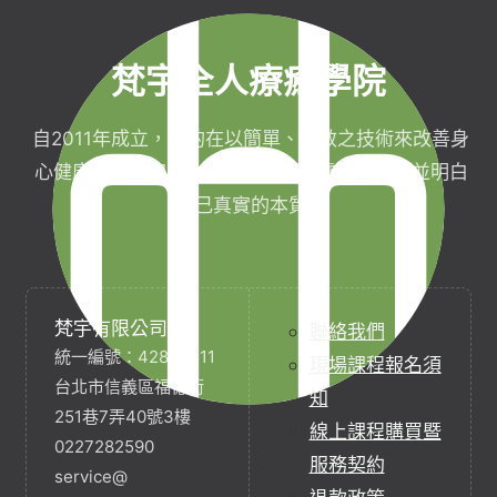
梵宇全人療癒學院
自2011年成立，目的在以簡單、有效之技術來改善身
心健康，協助完成生命目標與實現靈性生活，並明白
自己真實的本質。
梵宇有限公司
聯絡我們
統一編號：42854211
現場課程報名須
台北市信義區福德街
知
251巷7弄40號3樓
線上課程購買暨
0227282590
服務契約
service@