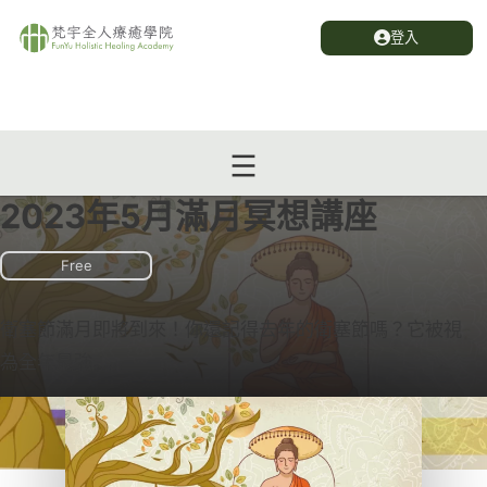
登入
2023年5月滿月冥想講座
Free
衛塞節滿月即將到來！你還記得去年的衛塞節嗎？它被視
為全年最強…...