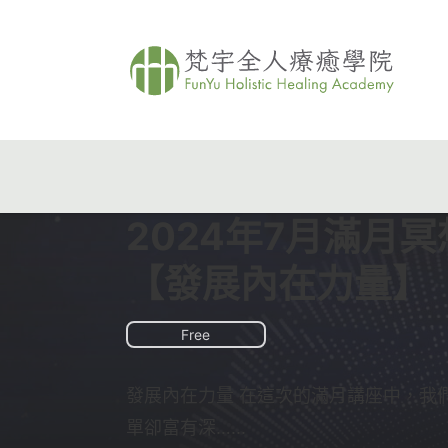
2024年7月滿月
【發展內在力量】
Free
發展內在力量 在這次的滿月講座中，我
單卻富有深…...