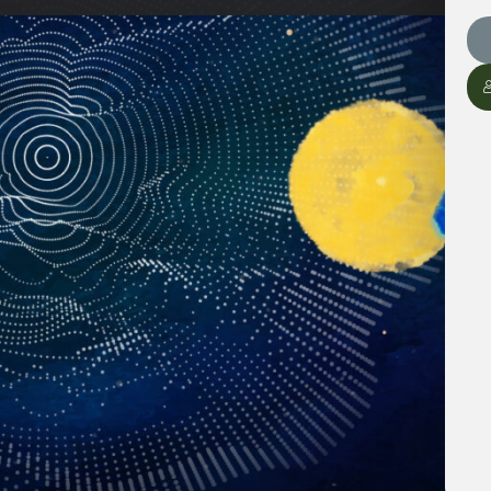
簡單卻富有深意的諺語：「距離考驗馬的力量。時間
我們生活的各個方面，更深刻地體現在我們的靈性成
特見解，指出我們的內在力量和真實性格如何在時間
塑造。
難，正是評估我們內在耐力和性格堅韌的時刻。正如
和生活不同情境的磨練，我們才能真正地認識自己，
一個人在不同情況下的行為、決策和反應，隨著時間
格。
在的力量，並在靈性之路上穩健前行。