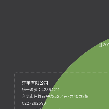
自2
梵宇有限公司
統一編號：42854211
台北市信義區福德街251巷7弄40號3樓
0227282590