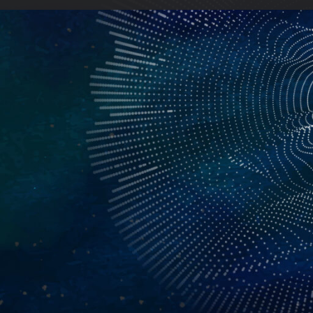
課程介紹
發展內在力量
在這次的滿月講座中，我們將探討一句
顯示一個人的性格。」此句話不僅影響
長中。王子杰將分享他對這句諺語的獨
的考驗和生命旅程的長距離中被揭露和
在靈性之路上，我們所面臨的挑戰與困
這句諺語所描述，只有經過時間的考驗
理解我們的內在力量。也只有通過觀察
的推移，我們才能辨識出他們真正的性
加入我們的講座，一同發現和鍛煉你內