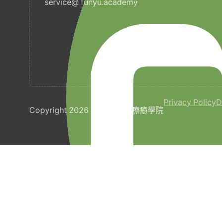
service@ funyu.academy
Privacy Policy
D
Copyright 2026 © 梵宇全人療癒學院