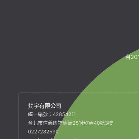
自2
梵宇有限公司
統一編號：42854211
台北市信義區福德街251巷7弄40號3樓
0227282590