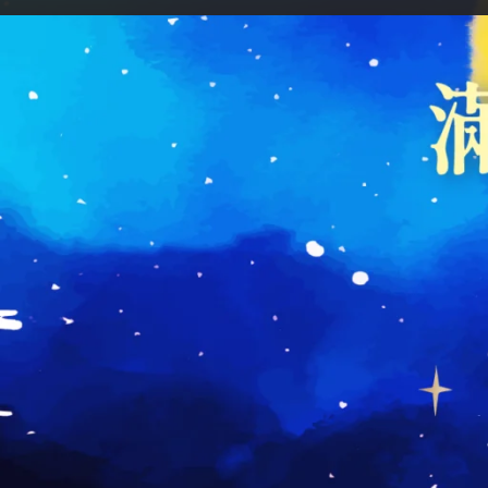
課程介紹
超越信仰：打破分離的幻象
在我們步入年終時，去觀察不同文化和
恩、豐盛和合一。這些慶典或儀式，儘
共同道路。
在這次的滿月講座中，王子杰將深入探
一。這場講座將聚焦於不同文化和信仰
方面的共同目標。
無論你我的背景如何，我們都是光之兄
性經驗，並在塵世中尋找更高的意義和
過理解和尊重不同的靈性路徑來打破分