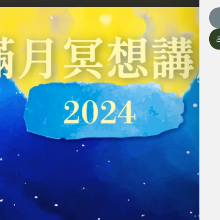
信仰的慶祝儀式，我們發現一個共通主題：愛、感
管表現形式各異，實際上揭示了一條通往靈性統一的
討如何在這些多元傳統中尋找和實現靈性的連結和合
的本質相同之處，尤其是它們在追求啟蒙和靈性成長
弟姊妹。無論性別、種族或信仰，我們都共同擁有靈
目標。加入滿月冥想講座，和王子杰一同探索如何透
離的幻象，找到我們共同的靈性本質。