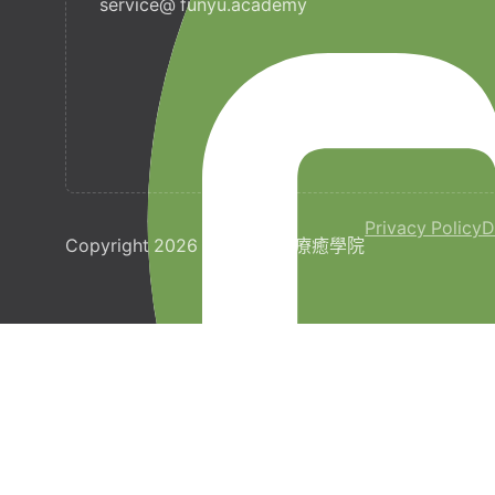
service@ funyu.academy
Privacy Policy
D
Copyright 2026 © 梵宇全人療癒學院