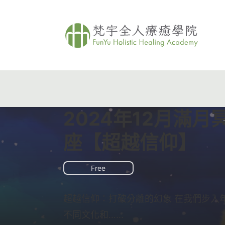
2024年12月滿月
座【超越信仰】
Free
超越信仰：打破分離的幻象 在我們步入
不同文化和…...