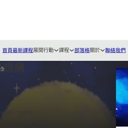
展開行動
課程
關於
首頁
最新課程
部落格
聯絡我們
冥想講
年終時，去觀察