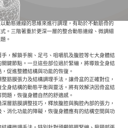
還原，讓整體系統進入動態連線。
整以動態連線的思維來進行調理，有助於不動筋骨的
模式。三階著重於更深一層的整合動態連線、微調細
問題。
著手，解鎖手腕、足弓、咀嚼肌及腹腔等七大身體結
的關鍵節點。一旦這些部位過於緊繃，將導致全身結
點，促進整體結構與功能的恢復。
調整筋膜張力及結構調理手法，讓骨盆的正確對位，
復全身結構的動態平衡與靈活。將有效解決因骨盆結
等問題，恢復身體自然的舒適感。
過深層筋膜調整技巧，釋放腹腔與胸腔內部的張力，
吸、消化功能的障礙，恢復身體應有的結構空間與功
腔結構微調手法。特別針對頭顱筋膜緊繃、肩頸部張