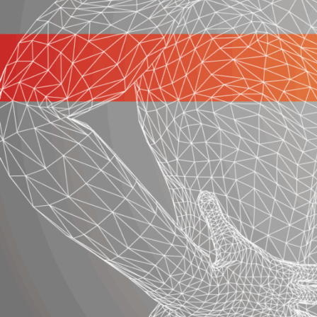
三階課程將進一步探索深層筋膜與骨骼
題。在完成基礎的縱軸、橫軸與七大鎖
大核心腔室：骨盆腔、腹腔、胸腔和顱
用，課程會指導如何解放各個腔室的深
在調整結構的過程中，終端筋膜是一大
部筋膜的沾黏、鎖住，也會讓整個筋膜
而另一關鍵則是「骨盆」，骨盆做為柱
企圖用各種的扳法改變結構，就如同脊
系統能與下肋連結、對位，使前後軸線
在薦髂關節貼合、骨盆對稱之後，橫軸
移的空間。此外，橫隔膜的張力與骨盆