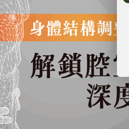
結構的整合調整，特別是解決人體內部深層結構的問
住點調整後，將進一步學習如何重塑和還原人體的四
腔。這些腔室在全身結構平衡中發揮著至關重要的作
層筋膜，促進結構與功能的恢復。
關鍵，除了手腕、足弓之外，腹腔（內臟）筋膜與頭
系統無法移動，並影響到其他部分。
狀的螺旋結構，傳統上用二維的觀點易產生誤解，而
椎側彎時企圖扳正一樣。骨盆的重點是讓縱軸的筋膜
進入筋膜的動態連線當中。
才有機會與縱軸連結、對位，再進一步的讓脊肌有挪
張力也會互相影響前後的軸線。在胸廓張力平衡後，