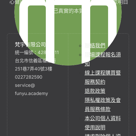
心健康，協助完成生命目標與實現靈性生活，並明白
自己真實的本質。
梵宇有限公司
聯絡我們
統一編號：42854211
現場課程報名須
台北市信義區福德街
知
251巷7弄40號3樓
線上課程購買暨
0227282590
服務契約
service@
退款政策
funyu.academy
隱私權政策及會
員服務條款
本公司個人資料
使用說明