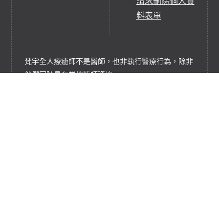
請求刪除個人資
料表單
梵宇全人療癒師不是醫師，也非執行醫療行為，除非
他們同時具有當地醫師資格。
梵宇全人療癒並不非任何醫療行為，它們是補充、替
代療癒實踐或服務。
梵宇全人療癒是基於能量淨化、充能和平衡的療癒技
術，協助調和轉換能量系統。