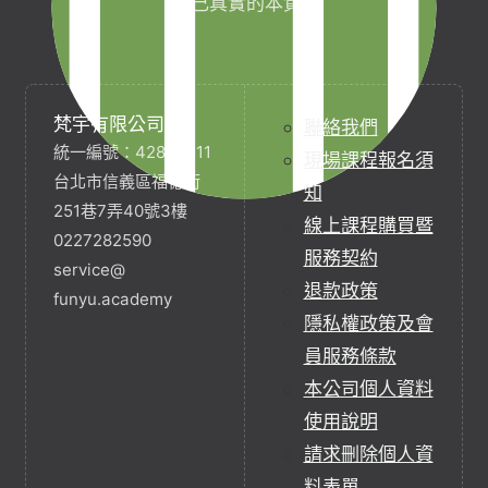
自己真實的本質。
梵宇有限公司
聯絡我們
統一編號：42854211
現場課程報名須
台北市信義區福德街
知
251巷7弄40號3樓
線上課程購買暨
0227282590
服務契約
service@
退款政策
funyu.academy
隱私權政策及會
員服務條款
本公司個人資料
使用說明
請求刪除個人資
料表單