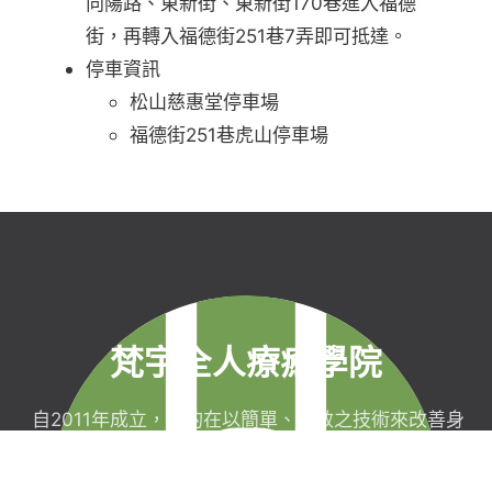
向陽路、東新街、東新街170巷進入福德
街，再轉入福德街251巷7弄即可抵達。
停車資訊
松山慈惠堂停車場
福德街251巷虎山停車場
梵宇全人療癒學院
自2011年成立，目的在以簡單、有效之技術來改善身
心健康，協助完成生命目標與實現靈性生活，並明白
自己真實的本質。